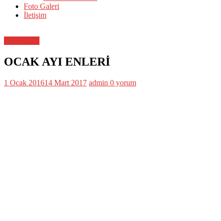
Futbolcular
Foto Galeri
Dernegi
İletişim
Resmi
WebSitesi
Slogan
Foto Galeri
OCAK AYI ENLERİ
1 Ocak 2016
14 Mart 2017
admin
0 yorum