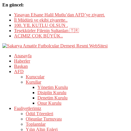
Skip
En güncel:
to
Yaşayan Efsane Halil Mutlu’dan AFD’ye ziyaret.
content
İl Müdürü ve ekibi ziyarette..
100. YIL KUTLU OLSUN .
Teşekkürler Filenin Sultanları 🇹🇷
ACIMIZ ÇOK BÜYÜK..
Anasayfa
Sakarya
Haberler
Amatör
Başkan
Futbolcular
AFD
Dernegi
Kurucular
Resmi
Kurullar
Yönetim Kurulu
WebSitesi
Disiplin Kurulu
Denetim Kurulu
Site
Onur Kurulu
kimliği
Faaliyetlerimiz
Site
Ödül Törenleri
başlığı
Olgunlar Turnuvası
Sakarya
Toplantılar
Amatör
Yılın Altın Enleri