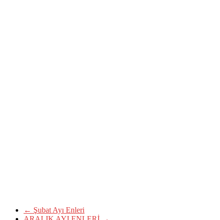
←
Şubat Ayı Enleri
ARALIK AYI ENLERİ
→